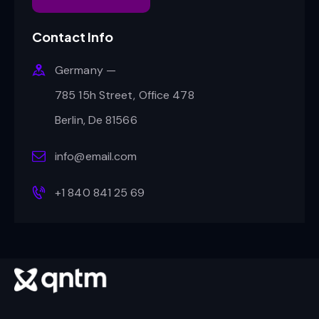
Contact Info
Germany —
785 15h Street, Office 478
Berlin, De 81566
info@email.com
+1 840 841 25 69